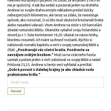
niekoľko európskych jazykov, no zistili, že ani jeden z nich im
nie je spoločný. A tak iba sedeli a pozerali jeden na druhého.
Andrew so svojím drahocenným nákladom prešiel tisícky
nebezpečných kilometrov, ale teraz sa zdalo, že neexistuje
spôsob, ako rozoznať, či sú títo muži skutoční kresťanskí bratia
alebo nasadení udavači. Vtom Andrew na stole v ich kancelárii
zbadal rumunskú Bibliu. Okamžite vytiahol svoju holandskú a
otvoril ju v 1. liste Korinťanom 16,20. Ukázal na názov knihy,
ktorému rozumeli. Ich tváre sa ihneď rozžiarili. Rýchlo si
nalistovali rovnakú kapitolu a verš v svojej rumunskej Biblii a
čítali:
„Pozdravujú vás všetci bratia. Pozdravte sa
navzájom svätým bozkom.“
Muži sa na vzácneho hosťa
usmiali a potom jeden z nich zalistoval vo svojej Biblii a našiel
Príslovia 25,25. Andrew si tento verš vyhľadal a prečítal:
„Dobrá povesť z ďalekej krajiny je ako chladná voda
prahnúcemu hrdlu.“