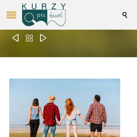



