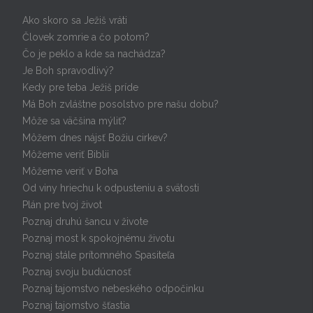
Ako skoro sa Ježiš vráti
Človek zomrie a čo potom?
Čo je peklo a kde sa nachádza?
Je Boh spravodlivý?
Kedy pre teba Ježiš príde
Má Boh zvláštne posolstvo pre našu dobu?
Môže sa väčšina mýliť?
Môžem dnes nájsť Božiu cirkev?
Môžeme veriť Biblii
Môžeme veriť v Boha
Od viny hriechu k odpusteniu a svätosti
Plán pre tvoj život
Poznaj druhú šancu v živote
Poznaj most k spokojnému životu
Poznaj stále prítomného Spasiteľa
Poznaj svoju budúcnosť
Poznaj tajomstvo nebeského odpočinku
Poznaj tajomstvo šťastia