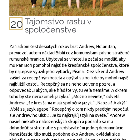
Tajomstvo rastu v
20
spoločenstve
Začiatkom šesťdesiatych rokov brat Andrew, Holanďan,
previezol autom náklad Biblií cez komunistami prísne strážené
rumunské hranice. Ubytoval sa v hoteli a začal sa modliť, aby
mu Pán Boh pomohol nájsť tie kresťanské spoločenstvá, ktoré
by najlepšie využili jeho výtlačky Písma. Cez víkend Andrew
zašiel za recepčným hotela a opýtal sa ho, kde by mohol nájsť
najbližší kostol. Recepčný sa na neho udivene pozrel a
odpovedal: „Takých, aké hľadáte vy, tu veľa nemáme. A okrem
toho by ste nerozumeli jazyku.“ „Možno neviete,“ odvetil
Andrew, „že kresťania majú spoločný jazyk.“ „Naozaj? A aký?“
„Volá sa jazyk agape.“ Recepčný o tom nikdy predtým nepočul,
ale Andrew ho uistil: „Je to najkrajší jazyk na svete.“ Andrew
našiel niekoľko náboženských skupín a podarilo sa mu
dohodnúť si stretnutie s predstaviteľmi jednej denominácie.
Nanešťastie, títo muži, podobne ako Andrew, ovládali síce