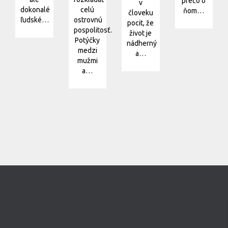
prečo o
v
dokonalé
celú
ňom…
človeku
ľudské…
ostrovnú
pocit, že
pospolitosť.
život je
Potýčky
nádherný
medzi
a…
mužmi
a…
Lekcie kurzu objavov