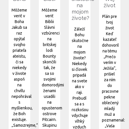
na
život
Môžeme
Môžeme
mojom
veriť v
veriť
Plán pre
živote?
Boha
Biblii
tvoj
Jakub sa
Slávni
život
Záleží
raz
vzbúrenci
Keď
Bohu
opýtal
na
kazateľ
skutočne
svojho
britskej
dohovoril
na
priateľa
lodi
na tému
mojom
ateistu,
Bounty
„Prečo
živote?
či sa
skončili
verím v
Niekedy
niekedy
tak, že
Ježiša“,
si človek
v živote
sa so
prišiel
pripadá
aspoň
svojimi
za ním
na svete
na
domorodými
do
ako v
chvíľu
ženami
pracovne
raji.
nepohrával
usadili
pekne
Prebudí
s
na
oblečený
sa a s
myšlienkou,
opustenom
mladý
rozkošou
že Boh
ostrove
muž a
vdychuje
existuje.
Pitcairn.
poznamenal:
vlhký
„Samozrejme,“
Skupinu
„Vaša
vzduch