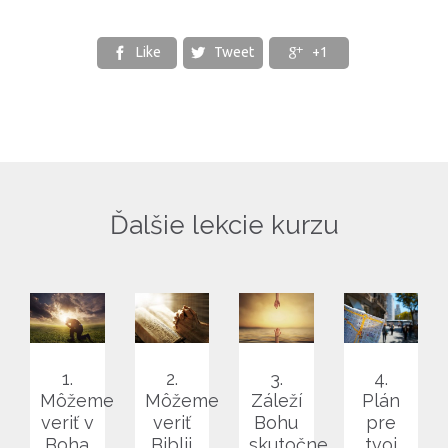
Like
Tweet
+1



Ďalšie lekcie kurzu
1.
2.
3.
4.
Môžeme
Môžeme
Záleží
Plán
veriť v
veriť
Bohu
pre
Boha
Biblii
skutočne
tvoj