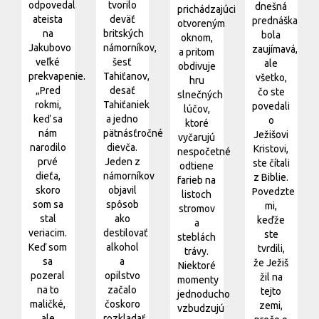
odpovedal
tvorilo
dnešná
prichádzajúci
ateista
deväť
prednáška
otvoreným
na
britských
bola
oknom,
Jakubovo
námorníkov,
zaujímavá,
a pritom
veľké
šesť
ale
obdivuje
prekvapenie.
Tahiťanov,
všetko,
hru
„Pred
desať
čo ste
slnečných
rokmi,
Tahiťaniek
povedali
lúčov,
keď sa
a jedno
o
ktoré
nám
pätnásťročné
Ježišovi
vyčarujú
narodilo
dievča.
Kristovi,
nespočetné
prvé
Jeden z
ste čítali
odtiene
dieťa,
námorníkov
z Biblie.
farieb na
skoro
objavil
Povedzte
listoch
som sa
spôsob
mi,
stromov
stal
ako
keďže
a
veriacim.
destilovať
ste
steblách
Keď som
alkohol
tvrdili,
trávy.
sa
a
že Ježiš
Niektoré
pozeral
opilstvo
žil na
momenty
na to
začalo
tejto
jednoducho
maličké,
čoskoro
zemi,
vzbudzujú
ale
rozkladať