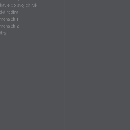
ravie do svojich rúk
ká rodina
mená žiť 1
mená žiť 2
traj!