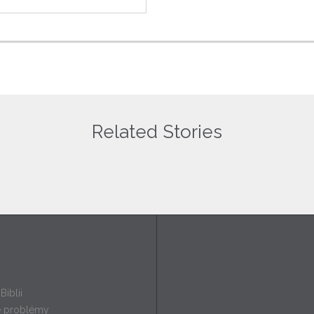
Related Stories
y
Biblii
e problémy