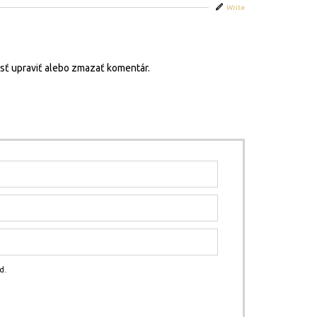
Write
osť upraviť alebo zmazať komentár.
d.