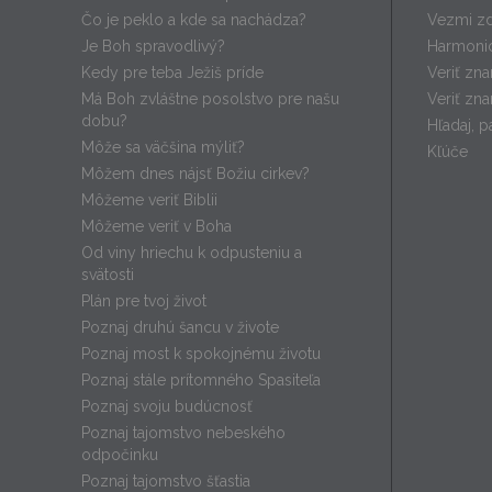
Čo je peklo a kde sa nachádza?
Vezmi zd
Je Boh spravodlivý?
Harmonic
Kedy pre teba Ježiš príde
Veriť zna
Má Boh zvláštne posolstvo pre našu
Veriť zna
dobu?
Hľadaj, pá
Môže sa väčšina mýliť?
Kľúče
Môžem dnes nájsť Božiu cirkev?
Môžeme veriť Biblii
Môžeme veriť v Boha
Od viny hriechu k odpusteniu a
svätosti
Plán pre tvoj život
Poznaj druhú šancu v živote
Poznaj most k spokojnému životu
Poznaj stále prítomného Spasiteľa
Poznaj svoju budúcnosť
Poznaj tajomstvo nebeského
odpočinku
Poznaj tajomstvo šťastia