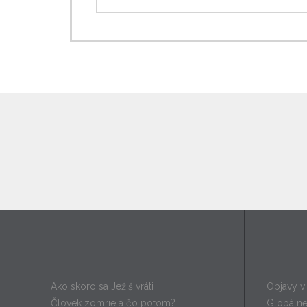
Lekcie kurzu objavov
Kurz
Ako skoro sa Ježiš vráti
Objavy v 
Človek zomrie a čo potom?
Globáln