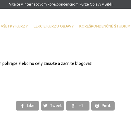
Vitajte v internetovom korešpondenčnom kurze Objavy v Biblii.
VŠETKY KURZY
LEKCIE KURZU OBJAVY
KOREŠPONDENČNÉ ŠTÚDIUM
ním pohrajte alebo ho celý zmažte a začnite blogovať!
Like
Tweet
+1
Pin it



