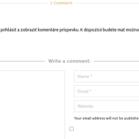
1
Comment
a prihlásiť a zobraziť komentáre príspevku. K dispozícii budete mať možn
Write a comment:
Your email address will not be publishe