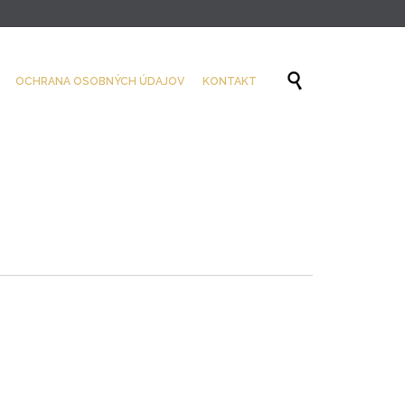
Skip

OCHRANA OSOBNÝCH ÚDAJOV
KONTAKT
to
content